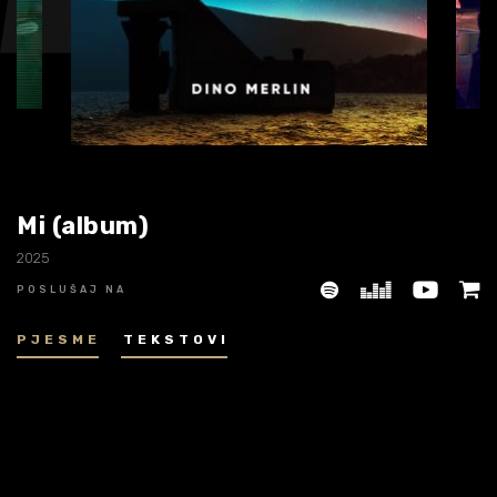
Biografija
06/
Partneri
07/
Kontakt
08/
Mi (album)
2025
POSLUŠAJ NA
PJESME
TEKSTOVI