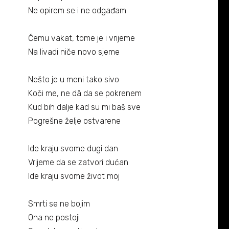
Biografija
06/
Ne opirem se i ne odgađam
Partneri
07/
Čemu vakat, tome je i vrijeme
Na livadi niče novo sjeme
Kontakt
08/
Nešto je u meni tako sivo
Koči me, ne dâ da se pokrenem
Kud bih dalje kad su mi baš sve
Pogrešne želje ostvarene
Ide kraju svome dugi dan
Vrijeme da se zatvori dućan
Ide kraju svome život moj
Smrti se ne bojim
Ona ne postoji