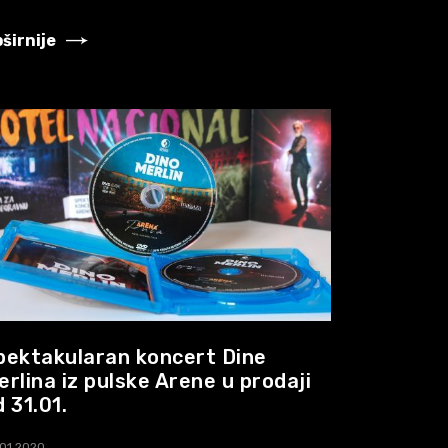
širnije
pektakularan koncert Dine
erlina iz pulske Arene u prodaji
d 31.01.
01.2020.