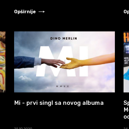
Opširnije
Op
Mi - prvi singl sa novog albuma
S
M
o
25.10.2020.
24.