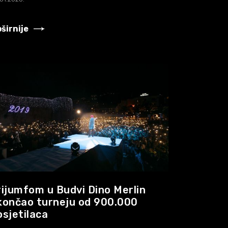
širnije
rijumfom u Budvi Dino Merlin
končao turneju od 900.000
osjetilaca