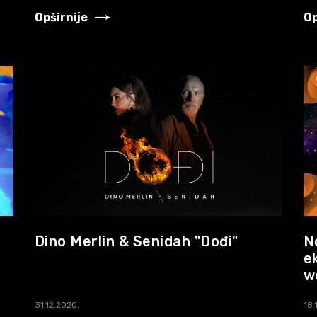
Opširnije
Op
Dino Merlin & Senidah "Dođi"
N
e
w
31.12.2020.
18.