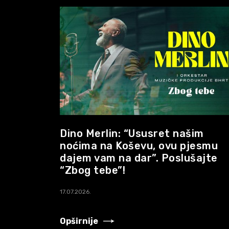
Novosti
05/
Biografija
06/
Partneri
07/
Dino Merlin: “Ususret našim
Kontakt
noćima na Koševu, ovu pjesmu
08/
dajem vam na dar”. Poslušajte
“Zbog tebe”!
17.07.2026.
Opširnije