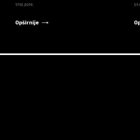
17.10.2019.
01.
Opširnije
Op