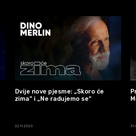
Dvije nove pjesme: „Skoro će
P
zima“ i „Ne radujemo se“
M
22.11.2023.
31.