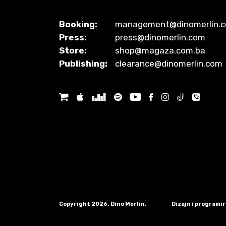
Booking:
management@dinomerlin.
Press:
press@dinomerlin.com
Store:
shop@magaza.com.ba
Publishing:
clearance@dinomerlin.com
Copyright 2026. Dino Merlin.
Dizajn i programi