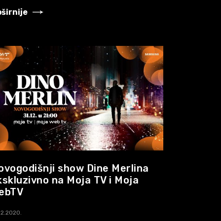
širnije
ovogodišnji show Dine Merlina
kskluzivno na Moja TV i Moja
ebTV
12.2020.