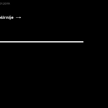
01.2019.
širnije