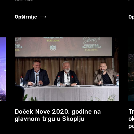
Opširnije
Op
Doček Nove 2020. godine na
T
glavnom trgu u Skoplju
o
p