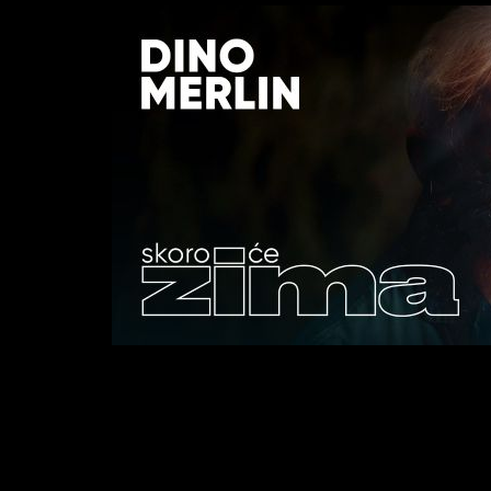
Novosti
05/
Biografija
06/
Partneri
07/
Kontakt
08/