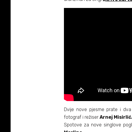
Dvije nove pjesme prate i dva vi
fotograf i režiser
Arnej Misirlić
Spotove za nove singlove pogl