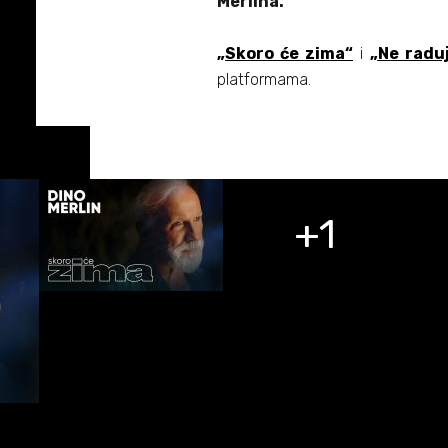
Merlina.
„
Skoro će zima
“
i
„
Ne radu
platformama.
+1