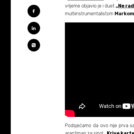
vrijeme objavio je i duet
„Ne ra
multiinstrumentalistom
Markom
Podsjećamo da ovo nije prva s
aranžman za singl
„Krive kart