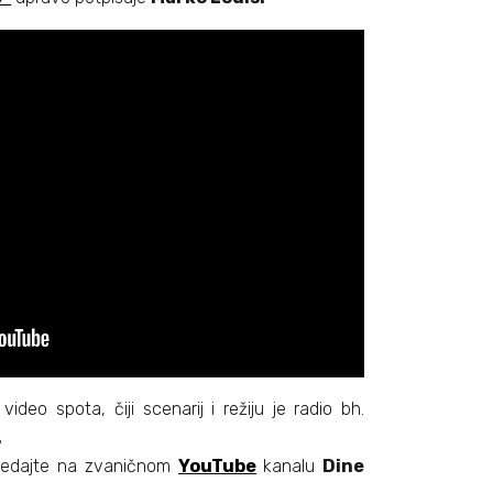
deo spota, čiji scenarij i režiju je radio bh.
.
edajte na
zvaničnom
YouTube
kanalu
Dine