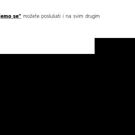
jemo se
“
možete poslušati i na svim drugim