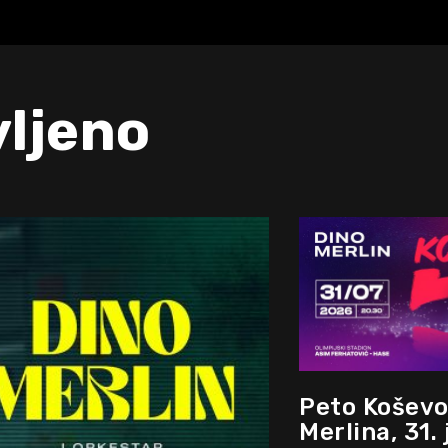
vljeno
Peto Koševo
Merlina, 31. 