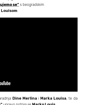
dujemo se“
s beogradskim
 Louisom
.
aradnja
Dine Merlina
i
Marka Louisa
, te da
e“
upravo potpisuje
Marko Louis.