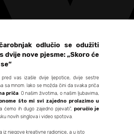
čarobnjak odlučio se odužiti
 s
dvije nove pjesme: „Skoro će
 se“
u pred vas izašle dvije ljepotice, dvije sestre
dna sa mnom. Iako se možda čini da svaka priča
na priča
. O našim životima, o našim ljubavima,
onome što mi svi zajedno prolazimo u
a ćemo ih dugo zajedno pjevati",
poručio je
sku novih singlova i video spotova.
 iz njegove kreativne radionice, a u isto