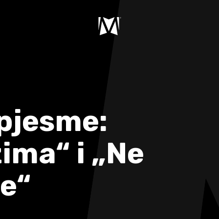
 pjesme:
ima“ i „Ne
e“