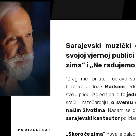
Sarajevski muzički 
svojoj vjernoj publici
zima“ i „Ne radujemo
"Dragi moji prijatelji, upravo s
blizanke. Jedna s
Markom
, je
svoju priču, izgleda da je to
jed
sreći i razočarenju;
o svemu 
našim životima
. Nadam se d
sarajevski kantautor
po izla
PODIJELI NA:
„Skoro će zima“
nova je balada