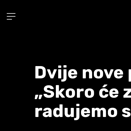
ZATVORI
Album
01/
"Mi"
Dvije nove
Muzika
„Skoro će z
02/
Koncerti
radujemo s
03/
Shop
04/