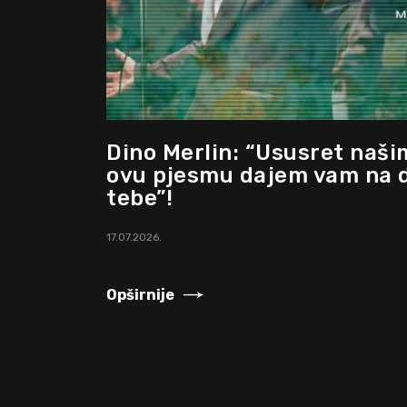
Dino Merlin: “Ususret naš
ovu pjesmu dajem vam na d
tebe”!
17.07.2026.
Opširnije