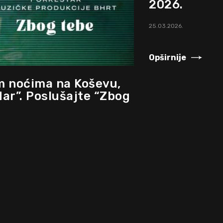
2026.
25.03.2026.
Opširnije
im noćima na Koševu,
ar”. Poslušajte “Zbog