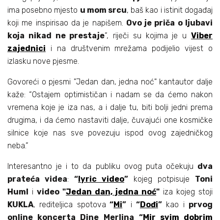
ima posebno mjesto
u mom srcu
, baš kao i istinit događaj
koji me inspirisao da je napišem.
Ovo je priča o ljubavi
koja nikad ne prestaje
”, riječi su kojima je u
Viber
zajednici
i na društvenim mrežama podijelio vijest o
izlasku nove pjesme.
Govoreći o pjesmi "Jedan dan, jedna noć" kantautor dalje
kaže: “Ostajem optimističan i nadam se da ćemo nakon
vremena koje je iza nas, a i dalje tu, biti bolji jedni prema
drugima, i da ćemo nastaviti dalje, čuvajući one kosmičke
silnice koje nas sve povezuju ispod ovog zajedničkog
neba.”
Interesantno je i to da publiku ovog puta očekuju
dva
prateća videa
:
“
lyric video
”
kojeg potpisuje
Toni
Huml
i
video "
Jedan dan, jedna noć
"
iza kojeg stoji
KUKLA
, rediteljica spotova
“
Mi
”
i
“
Dođi
”
kao i
prvog
online koncerta Dine Merlina
“
Mir svim dobrim