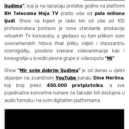
ljudima
”
, koji je na ispraćaju protekle godine na platformi
BH Telecoma Moja TV
pratilo više od
pola miliona
ljudi
. Show na kojem je radio tim od više od 100
profesionalaca postavio je nove standarde produkcije
virtuelnih TV koncerata, a gledaoci su tom prilikom osim
svevremenskih hitova imali priliku vidjeti i impozantnu
scenografiju, posebno kreirane videoanimacije kao i
koreografije u izvedbi plesne grupe iz videospota
“
Mi
”
.
Show
"
Mir svim dobrim ljudima
"
je od danas u cjelini
objavljen na zvaničnom
YouTube
kanalu
Dine Merlina
,
koji broji preko
450.000 pretplatnika
, a sve
pojedinačne koncertne numere će također biti dostupne u
audio formatu i na svim digitalnim platformama.