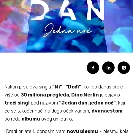
Biografija
06/
Partneri
07/
Kontakt
08/
Nakon prva dva singla
“Mi”
i
“Dođi”
, koji do danas broje
više od
30 miliona pregleda
,
Dino Merlin
je objavio
treći singl
pod nazivom
“Jedan dan, jedna noć”
, koji
će se također naći na dugo očekivanom,
dvanaestom
po redu
albumu
ovog umjetnika.
“Dragi prijatelji, donosim vam
novu pjesmu
- pjesmu koja