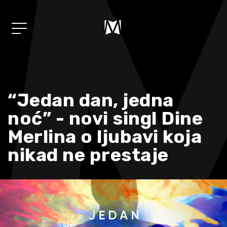
Album
01/
"Mi"
“Jedan dan, jedna
Muzika
noć” - novi singl Dine
02/
Merlina o ljubavi koja
Koncerti
03/
nikad ne prestaje
Shop
04/
Novosti
05/