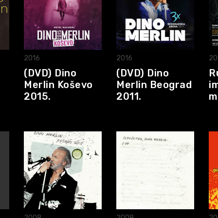
2016
2016
20
s
(DVD) Dino
(DVD) Dino
R
Merlin Koševo
Merlin Beograd
i
2015.
2011.
m
2008
2008
20