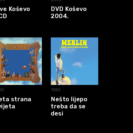
ive Koševo
DVD Koševo
CD
2004.
90
1989
eta strana
Nešto lijepo
vijeta
treba da se
desi