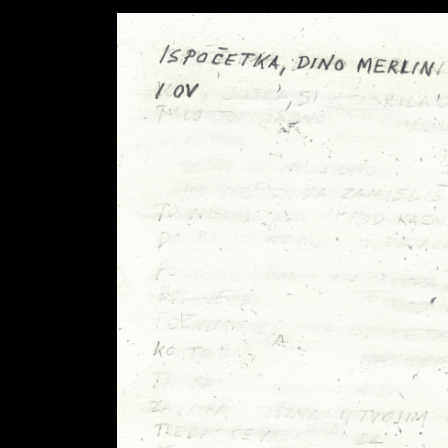
Koncerti
04/
Shop
05/
Novosti
06/
Biografija
07/
Partneri
08/
Kontakt
09/