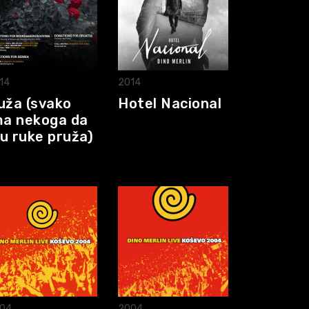
14
2014
uža (svako
Hotel Nacional
ma nekoga da
u ruke pruža)
04
2004