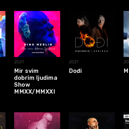
2021
2021
20
Mir svim
Dođi
M
dobrim ljudima
Show
MMXX/MMXXI