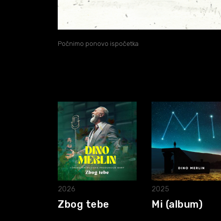
Počnimo ponovo ispočetka
2026
2025
Zbog tebe
Mi (album)