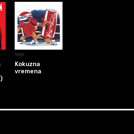
1985
a
Kokuzna
vremena
)