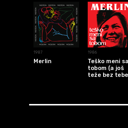
1987
1986
Merlin
Teško meni s
tobom (a još
teže bez tebe