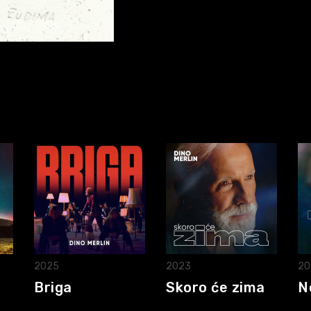
2025
2023
20
Briga
Skoro će zima
N