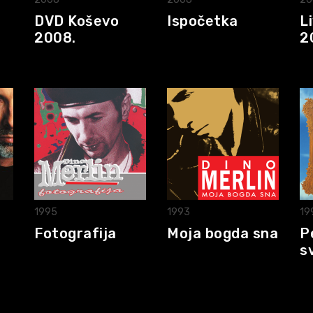
DVD Koševo
Ispočetka
L
2008.
2
1995
1993
19
Fotografija
Moja bogda sna
P
s