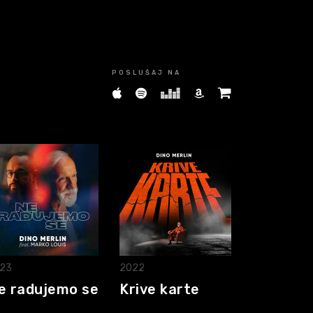
POSLUŠAJ NA
23
2022
e radujemo se
Krive karte