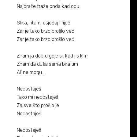
Biografija
06/
Najdraže traže onda kad odu
Partneri
07/
Slika, ritam, osjećaj i riječ
Zar je tako brzo prošlo već
Kontakt
08/
Zar je tako brzo prošlo već
Znam ja dobro gdje si, kad i s kim
Znam da duša sama bira tim
Al' ne mogu...
Nedostaješ
Tako mi nedostaješ
Za sve što prošlo je
Nedostaješ
Nedostaješ