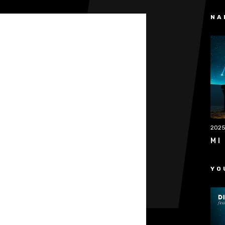
NA
202
MI
YO