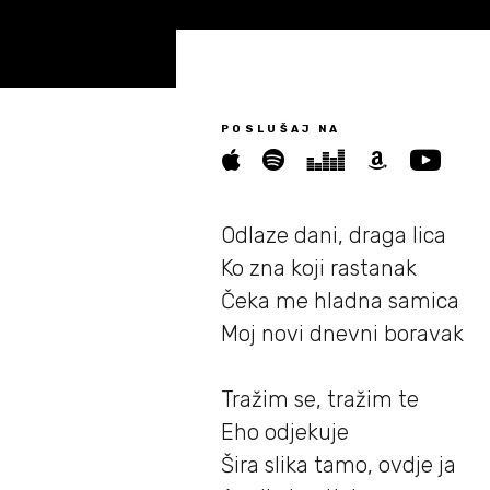
Novosti
05/
POSLUŠAJ NA
Biografija
06/
Partneri
Odlaze dani, draga lica
07/
Ko zna koji rastanak
Kontakt
Čeka me hladna samica
08/
Moj novi dnevni boravak
Tražim se, tražim te
Eho odjekuje
Šira slika tamo, ovdje ja