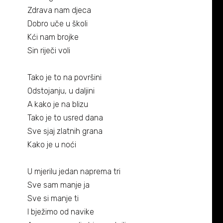
Biografija
06/
Zdrava nam djeca
Dobro uče u školi
Partneri
07/
Kći nam brojke
Sin riječi voli
Kontakt
08/
Tako je to na površini
Odstojanju, u daljini
A kako je na blizu
Tako je to usred dana
Sve sjaj zlatnih grana
Kako je u noći
U mjerilu jedan naprema tri
Sve sam manje ja
Sve si manje ti
I bježimo od navike