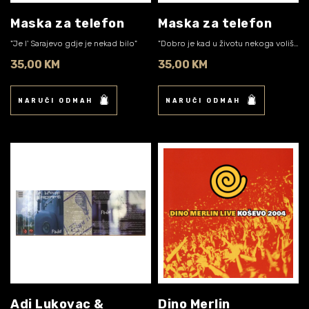
Maska za telefon
Maska za telefon
"Je l' Sarajevo gdje je nekad bilo"
"Dobro je kad u životu nekoga voliš, neko te voli"
35,00 KM
35,00 KM
NARUČI ODMAH
NARUČI ODMAH
Adi Lukovac &
Dino Merlin