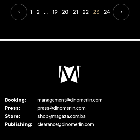
‹
1
2
...
19
20
21
22
23
24
›
Booking:
management@dinomerlin.com
Press:
press@dinomerlin.com
Store:
shop@magaza.com.ba
Publishing:
clearance@dinomerlin.com