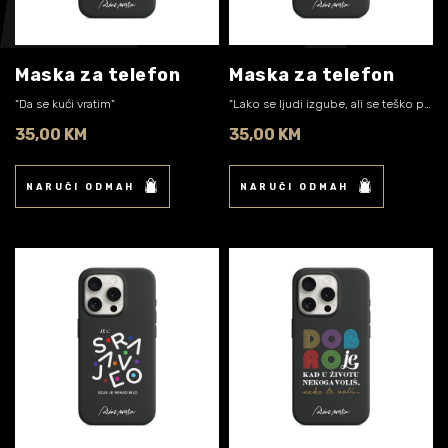
Biografija
06/
Partneri
07/
Maska za telefon
Maska za telefon
"Da se kući vratim"
Kontakt
"Lako se ljudi izgube, ali se teško pronađu"
08/
35,00 KM
35,00 KM
NARUČI ODMAH
NARUČI ODMAH