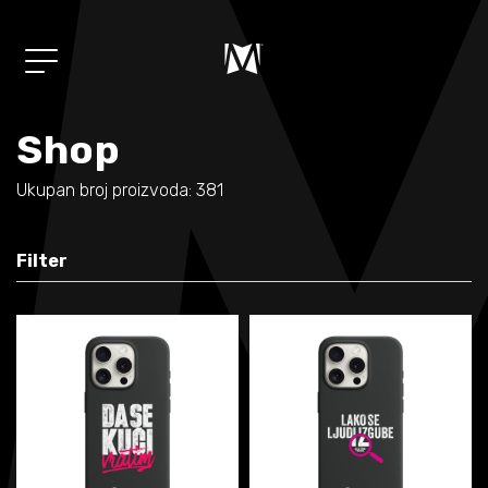
Shop
Album
01/
"Mi"
Ukupan broj proizvoda: 381
Muzika
02/
Filter
Koncerti
03/
Shop
04/
Novosti
05/