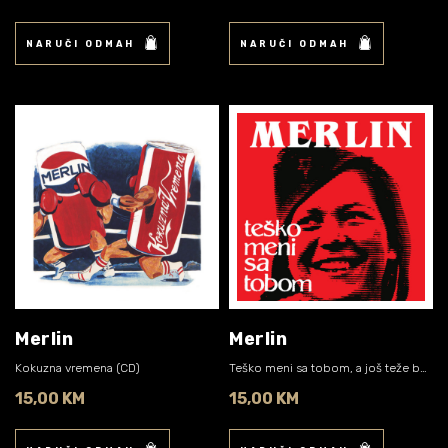
NARUČI ODMAH
NARUČI ODMAH
Merlin
Merlin
Kokuzna vremena (CD)
Teško meni sa tobom, a još teže bez tebe (CD)
15,00 KM
15,00 KM