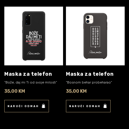
Maska za telefon
Maska za telefon
"Bože, daj mi Ti od svoje milosti"
"Bosnom behar probeharao"
35,00 KM
35,00 KM
NARUČI ODMAH
NARUČI ODMAH