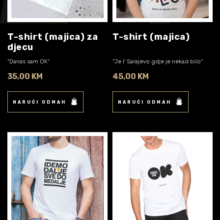
Biografija
06/
Partneri
07/
T-shirt (majica) za
T-shirt (majica)
djecu
Kontakt
08/
"Danas sam OK"
"Je l' Sarajevo gdje je nekad bilo"
35,00 KM
45,00 KM
NARUČI ODMAH
NARUČI ODMAH