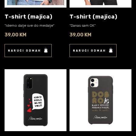
T-shirt (majica)
T-shirt (majica)
"Idemo dalje sve do medalje"
"Danas sam OK"
39,00 KM
39,00 KM
NARUČI ODMAH
NARUČI ODMAH