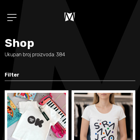
Shop
Album
01/
"Mi"
Ukupan broj proizvoda: 384
Muzika
02/
Filter
Koncerti
03/
Shop
04/
Novosti
05/