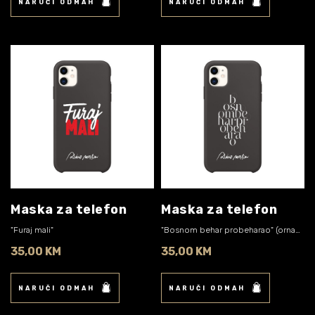
NARUČI ODMAH
NARUČI ODMAH
Maska za telefon
Maska za telefon
"Furaj mali"
"Bosnom behar probeharao" (ornament)
35,00 KM
35,00 KM
NARUČI ODMAH
NARUČI ODMAH