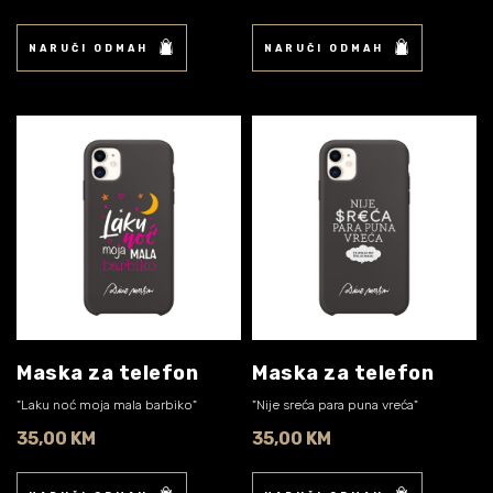
NARUČI ODMAH
NARUČI ODMAH
Maska za telefon
Maska za telefon
"Laku noć moja mala barbiko"
"Nije sreća para puna vreća"
35,00 KM
35,00 KM