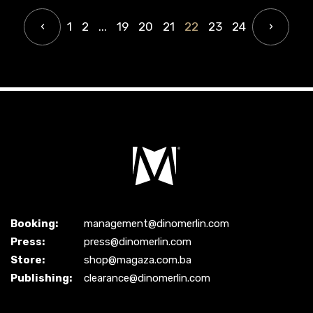
‹
1
2
...
19
20
21
22
23
24
›
Booking:
management@dinomerlin.com
Press:
press@dinomerlin.com
Store:
shop@magaza.com.ba
Publishing:
clearance@dinomerlin.com