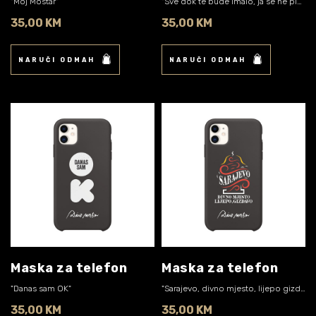
"Moj Mostar"
"Sve dok te bude imalo, ja se ne plašim nimalo"
35,00 KM
35,00 KM
NARUČI ODMAH
NARUČI ODMAH
Maska za telefon
Maska za telefon
"Danas sam OK"
"Sarajevo, divno mjesto, lijepo gizdavo"
35,00 KM
35,00 KM