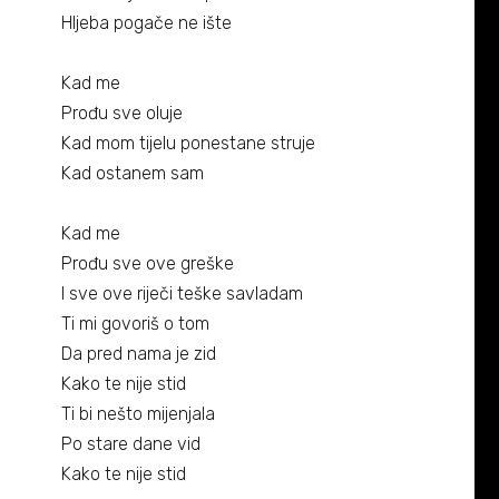
Biografija
06/
Hljeba pogače ne ište
Partneri
07/
Kad me
Prođu sve oluje
Kontakt
08/
Kad mom tijelu ponestane struje
Kad ostanem sam
Kad me
Prođu sve ove greške
I sve ove riječi teške savladam
Ti mi govoriš o tom
Da pred nama je zid
Kako te nije stid
Ti bi nešto mijenjala
Po stare dane vid
Kako te nije stid