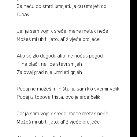
Biografija
06/
Ja neću od smrti umrijeti, ja ću umrijeti od
ljubavi
Partneri
07/
Jer ja sam vojnik sreće, mene metak neće
Kontakt
08/
Možeš mi ubiti ljeto, al' živjeće proljeće
Ako se zlo dogodi, ako me noćas pogodi
Ti ne plači, na lice stavi smijeh
Za ovaj grad nije umrijeti grijeh
Pucaj ne možeš mi ništa, ja sam k'o svemir velik
Pucaj iz topova trista, ovo je srce čelik
Jer ja sam vojnik sreće, mene metak neće
Možeš mi ubiti ljeto, al' živjeće proljeće