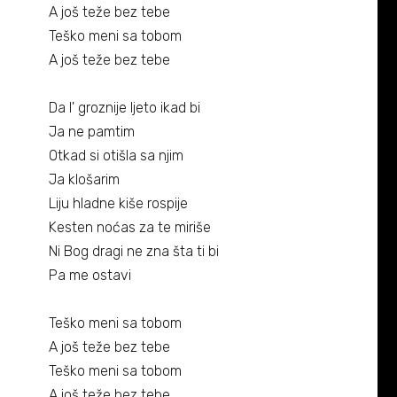
A još teže bez tebe
Teško meni sa tobom
A još teže bez tebe
Da l' groznije ljeto ikad bi
Ja ne pamtim
Otkad si otišla sa njim
Ja klošarim
Liju hladne kiše rospije
Kesten noćas za te miriše
Ni Bog dragi ne zna šta ti bi
Pa me ostavi
Teško meni sa tobom
A još teže bez tebe
Teško meni sa tobom
A još teže bez tebe