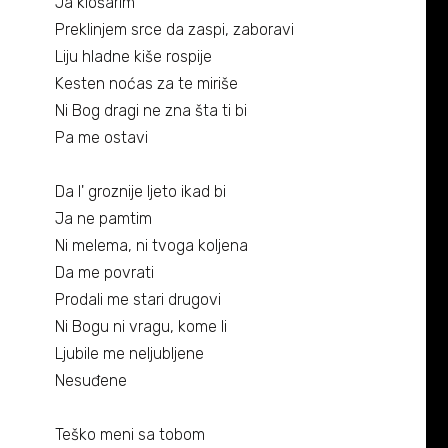
Biografija
Ja klošarim
06/
Preklinjem srce da zaspi, zaboravi
Partneri
Liju hladne kiše rospije
07/
Kesten noćas za te miriše
Kontakt
Ni Bog dragi ne zna šta ti bi
08/
Pa me ostavi
Da l' groznije ljeto ikad bi
Ja ne pamtim
Ni melema, ni tvoga koljena
Da me povrati
Prodali me stari drugovi
Ni Bogu ni vragu, kome li
Ljubile me neljubljene
Nesuđene
Teško meni sa tobom