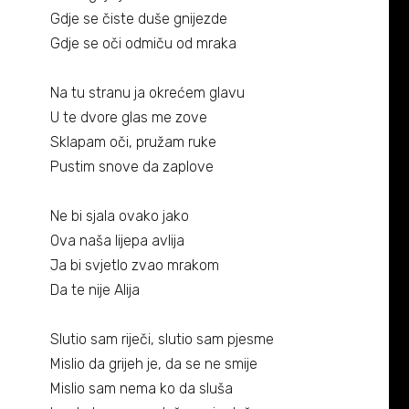
Biografija
06/
Gdje se čiste duše gnijezde
Gdje se oči odmiču od mraka
Partneri
07/
Na tu stranu ja okrećem glavu
Kontakt
08/
U te dvore glas me zove
Sklapam oči, pružam ruke
Pustim snove da zaplove
Ne bi sjala ovako jako
Ova naša lijepa avlija
Ja bi svjetlo zvao mrakom
Da te nije Alija
Slutio sam riječi, slutio sam pjesme
Mislio da grijeh je, da se ne smije
Mislio sam nema ko da sluša