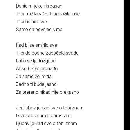
Biografija
06/
Donio mlijeko i kroasan
Ti bi tražila više, ti bi tražila kiše
Partneri
07/
Ti bi učinila sve
Samo da povrijediš me
Kontakt
08/
Kad bi se smirilo sve
Ti bi do podne započela svađu
Lako se ljudi izgube
Ali se teško pronađu
Ja samo želim da
Jedno ti bude jasno
Za prerano nikad nije prekasno
Jer ljubav je kad sve o tebi znam
I sve što znam ti opraštam
Ljubav je kad sve o tebi znam