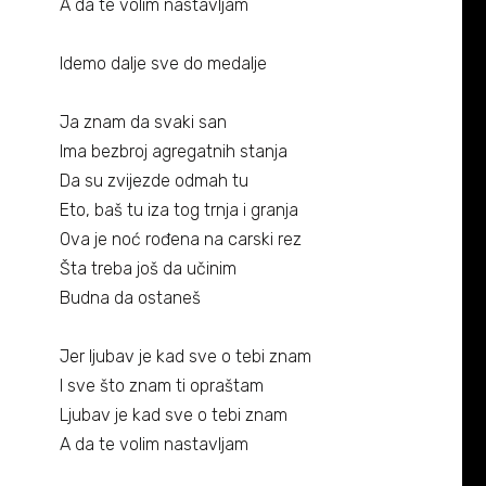
A da te volim nastavljam
Idemo dalje sve do medalje
Ja znam da svaki san
Ima bezbroj agregatnih stanja
Da su zvijezde odmah tu
Eto, baš tu iza tog trnja i granja
Ova je noć rođena na carski rez
Šta treba još da učinim
Budna da ostaneš
Jer ljubav je kad sve o tebi znam
I sve što znam ti opraštam
Ljubav je kad sve o tebi znam
A da te volim nastavljam