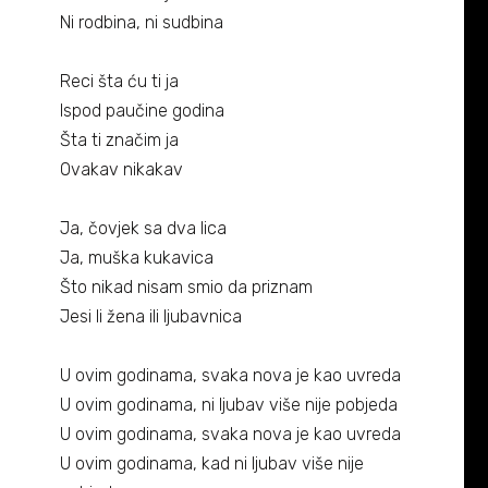
Biografija
06/
Ni rodbina, ni sudbina
Partneri
07/
Reci šta ću ti ja
Ispod paučine godina
Kontakt
08/
Šta ti značim ja
Ovakav nikakav
Ja, čovjek sa dva lica
Ja, muška kukavica
Što nikad nisam smio da priznam
Jesi li žena ili ljubavnica
U ovim godinama, svaka nova je kao uvreda
U ovim godinama, ni ljubav više nije pobjeda
U ovim godinama, svaka nova je kao uvreda
U ovim godinama, kad ni ljubav više nije