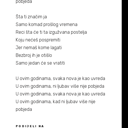
pobjeda
Šta ti značim ja
Samo komad prošlog vremena
Reci šta će ti ta izgužvana postelja
Koju nećeš pospremiti
Jer nemaš kome lagati
Bezbroj ih je otišlo
Samo jedan će se vratiti
U ovim godinama, svaka nova je kao uvreda
U ovim godinama, ni ljubav više nije pobjeda
U ovim godinama, svaka nova je kao uvreda
U ovim godinama, kad ni ljubav više nije
pobjeda
PODIJELI NA