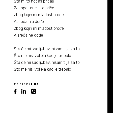
Šta mi to noćas pričaš
Zar opet one iste priče
Zbog kojih mi mladost prođe
A sreća niti dođe
Zbog kojih mi mladost prođe
A sreća ne dođe
Šta će mi sad ljubav, nisam ti ja za to
Što me nisi voljela kad je trebalo
Šta će mi sad ljubav, nisam ti ja za to
Što me nisi voljela kad je trebalo
PODIJELI NA