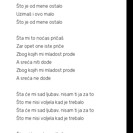
Biografija
06/
Što je od mene ostalo
Uzimaš i ovo malo
Partneri
07/
Što je od mene ostalo
Kontakt
08/
Šta mi to noćas pričaš
Zar opet one iste priče
Zbog kojih mi mladost prođe
A sreća niti dođe
Zbog kojih mi mladost prođe
A sreća ne dođe
Šta će mi sad ljubav, nisam ti ja za to
Što me nisi voljela kad je trebalo
Šta će mi sad ljubav, nisam ti ja za to
Što me nisi voljela kad je trebalo