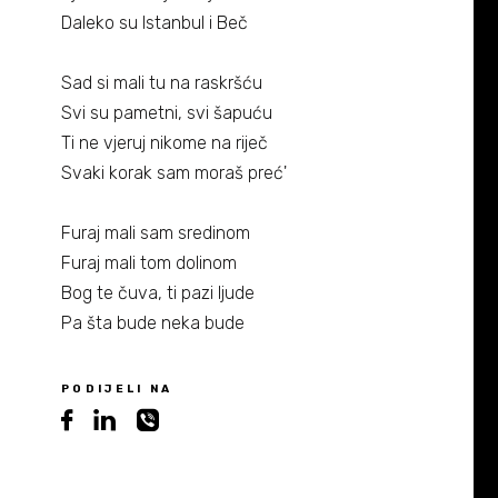
Biografija
06/
Daleko su Istanbul i Beč
Partneri
07/
Sad si mali tu na raskršću
Svi su pametni, svi šapuću
Kontakt
08/
Ti ne vjeruj nikome na riječ
Svaki korak sam moraš preć'
Furaj mali sam sredinom
Furaj mali tom dolinom
Bog te čuva, ti pazi ljude
Pa šta bude neka bude
PODIJELI NA