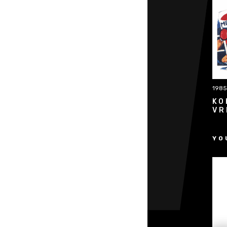
1985
KO
VR
YO