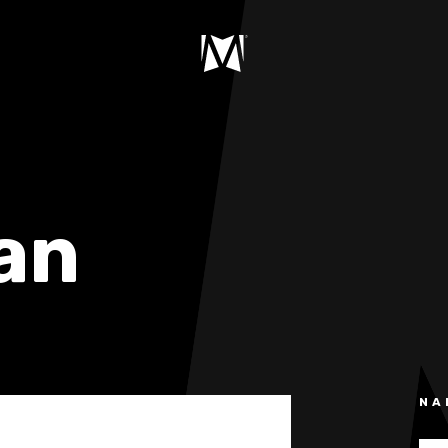
an
NA