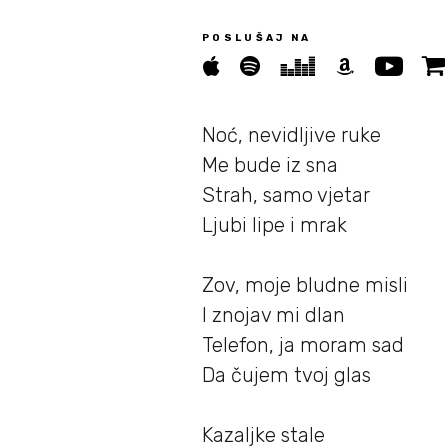
POSLUŠAJ NA
Novosti
05/
Biografija
Noć, nevidljive ruke
06/
Me bude iz sna
Strah, samo vjetar
Partneri
07/
Ljubi lipe i mrak
Kontakt
Zov, moje bludne misli
08/
I znojav mi dlan
Telefon, ja moram sad
Da čujem tvoj glas
Kazaljke stale