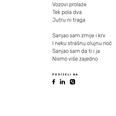
Vozovi prolaze
Tek pola dva
Jutru ni traga
Sanjao sam zmije i krv
I neku strašnu olujnu noć
Sanjao sam da ti i ja
Nismo više zajedno
PODIJELI NA