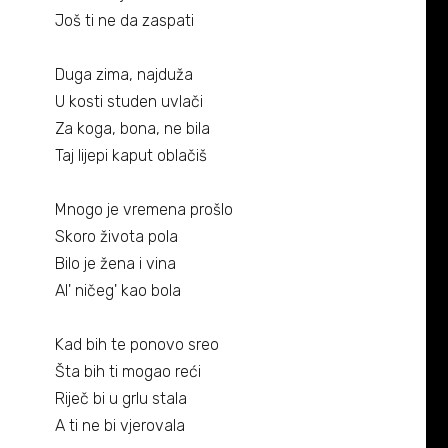
Biografija
06/
Još ti ne da zaspati
Partneri
07/
Duga zima, najduža
U kosti studen uvlači
Kontakt
08/
Za koga, bona, ne bila
Taj lijepi kaput oblačiš
Mnogo je vremena prošlo
Skoro života pola
Bilo je žena i vina
Al' ničeg' kao bola
Kad bih te ponovo sreo
Šta bih ti mogao reći
Riječ bi u grlu stala
A ti ne bi vjerovala