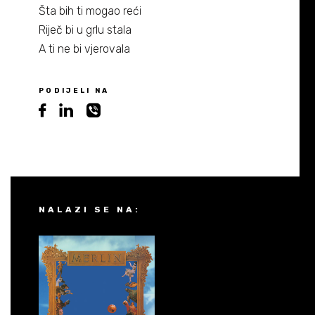
Šta bih ti mogao reći
Riječ bi u grlu stala
A ti ne bi vjerovala
PODIJELI NA
NALAZI SE NA: