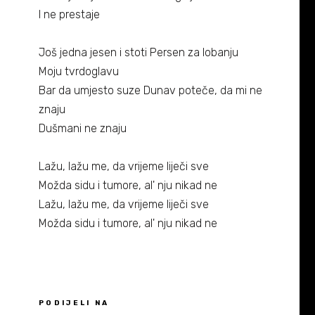
Biografija
06/
I ne prestaje
Partneri
07/
Još jedna jesen i stoti Persen za lobanju
Moju tvrdoglavu
Kontakt
08/
Bar da umjesto suze Dunav poteče, da mi ne
znaju
Dušmani ne znaju
Lažu, lažu me, da vrijeme liječi sve
Možda sidu i tumore, al' nju nikad ne
Lažu, lažu me, da vrijeme liječi sve
Možda sidu i tumore, al' nju nikad ne
PODIJELI NA