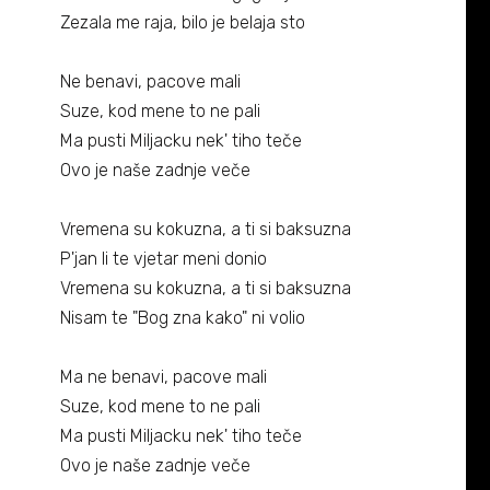
Biografija
06/
Zezala me raja, bilo je belaja sto
Partneri
07/
Ne benavi, pacove mali
Suze, kod mene to ne pali
Kontakt
08/
Ma pusti Miljacku nek' tiho teče
Ovo je naše zadnje veče
Vremena su kokuzna, a ti si baksuzna
P'jan li te vjetar meni donio
Vremena su kokuzna, a ti si baksuzna
Nisam te "Bog zna kako" ni volio
Ma ne benavi, pacove mali
Suze, kod mene to ne pali
Ma pusti Miljacku nek' tiho teče
Ovo je naše zadnje veče