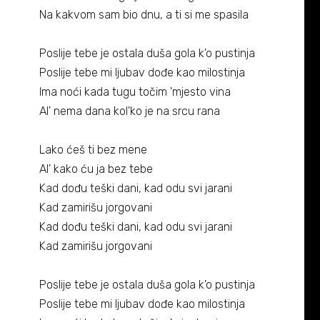
Biografija
06/
Na kakvom sam bio dnu, a ti si me spasila
Partneri
07/
Poslije tebe je ostala duša gola k'o pustinja
Poslije tebe mi ljubav dođe kao milostinja
Kontakt
08/
Ima noći kada tugu točim 'mjesto vina
Al' nema dana kol'ko je na srcu rana
Lako ćeš ti bez mene
Al' kako ću ja bez tebe
Kad dođu teški dani, kad odu svi jarani
Kad zamirišu jorgovani
Kad dođu teški dani, kad odu svi jarani
Kad zamirišu jorgovani
Poslije tebe je ostala duša gola k'o pustinja
Poslije tebe mi ljubav dođe kao milostinja