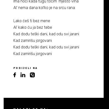
Ima noći kada tugu točim 'mjesto vina
Al' nema dana kol'ko je na srcu rana
Lako ćeš ti bez mene
Al' kako ću ja bez tebe
Kad dođu teški dani, kad odu svi jarani
Kad zamirišu jorgovani
Kad dođu teški dani, kad odu svi jarani
Kad zamirišu jorgovani
PODIJELI NA