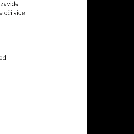
 zavide
e oči vide
d
rad