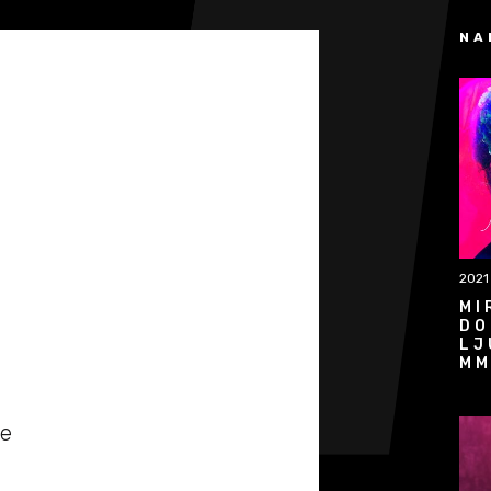
NA
2021
MI
DO
LJ
MM
đe