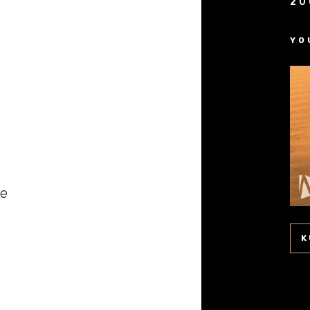
20
YO
đe
K