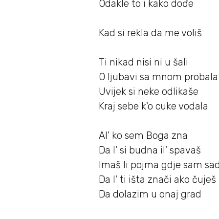
Odakle to i kako dođe
Kad si rekla da me voliš
Ti nikad nisi ni u šali
O ljubavi sa mnom probala
Uvijek si neke odlikaše
Kraj sebe k'o cuke vodala
Al' ko sem Boga zna
Da l' si budna il' spavaš
Imaš li pojma gdje sam sa
Da l' ti išta znači ako čuješ
Da dolazim u onaj grad