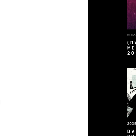
2016
(D
ME
20
d
200
DV