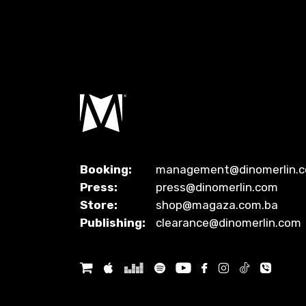
Booking:
management@dinomerlin.
Press:
press@dinomerlin.com
Store:
shop@magaza.com.ba
Publishing:
clearance@dinomerlin.com