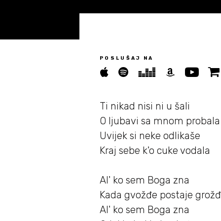
Novosti
05/
POSLUŠAJ NA
Biografija
06/
Partneri
Ti nikad nisi ni u šali
07/
O ljubavi sa mnom probala
Kontakt
Uvijek si neke odlikaše
08/
Kraj sebe k'o cuke vodala
Al' ko sem Boga zna
Kada gvožđe postaje grož
Al' ko sem Boga zna