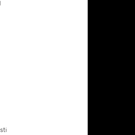
d
sti