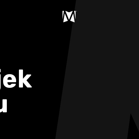
jek
u