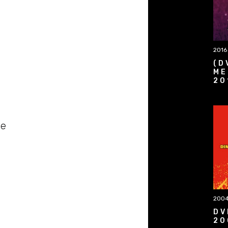
2016
(D
ME
20
že
200
DV
20