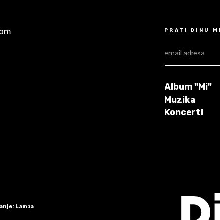
com
PRATI DINU 
Album "Mi"
Muzika
Koncerti
ranje: Lampa