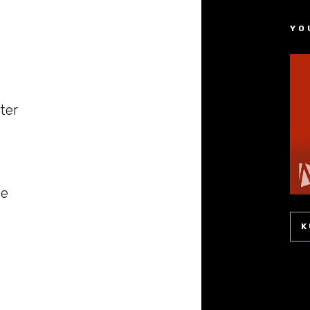
YO
ter
že
K