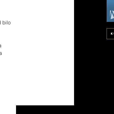
 bilo
K
a
a