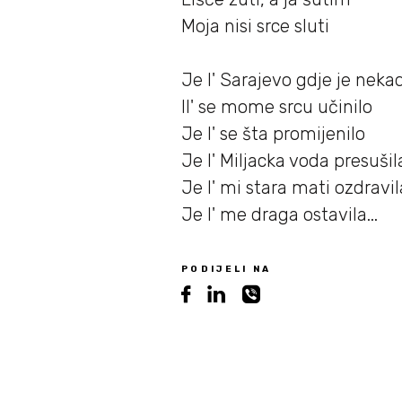
Moja nisi srce sluti
Je l' Sarajevo gdje je nekad
Il' se mome srcu učinilo
Je l' se šta promijenilo
Je l' Miljacka voda presušil
Je l' mi stara mati ozdravil
Je l' me draga ostavila...
PODIJELI NA