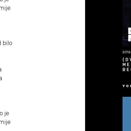
mije
 bilo
2016
(D
ME
a
BE
a
YO
o je
mije