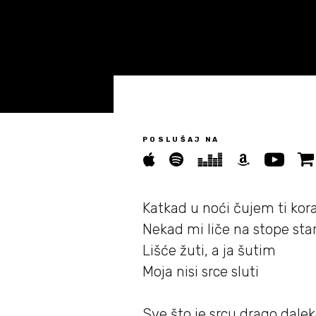
Novosti
05/
Biografija
06/
Partneri
POSLUŠAJ NA
07/
Kontakt
Katkad u noći čujem ti kor
08/
Nekad mi liče na stope sta
Lišće žuti, a ja šutim
Moja nisi srce sluti
Sve što je srcu drago dalek