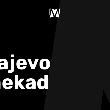
rajevo
nekad