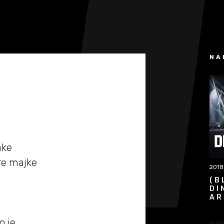
NA
ake
re majke
2018
(B
DI
AR
o je