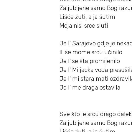
Zaljubljene samo Bog razu
Lišće žuti, a ja šutim
Moja nisi srce sluti
Je l' Sarajevo gdje je nekad
Il' se mome srcu učinilo
Je l' se šta promijenilo
Je l' Miljacka voda presušil
Je l' mi stara mati ozdravil
Je l' me draga ostavila
Sve što je srcu drago dalek
Zaljubljene samo Bog razu
Lišće žuti, a ja šutim