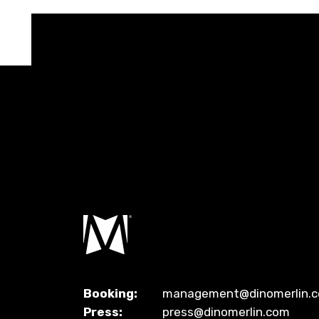
Booking:
management@dinomerlin.
Press:
press@dinomerlin.com