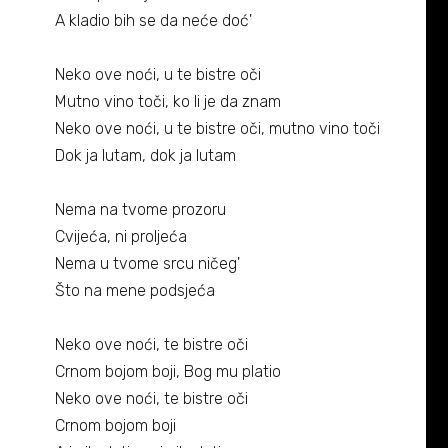
Biografija
06/
A kladio bih se da neće doć'
Partneri
07/
Neko ove noći, u te bistre oči
Mutno vino toči, ko li je da znam
Kontakt
08/
Neko ove noći, u te bistre oči, mutno vino toči
Dok ja lutam, dok ja lutam
Nema na tvome prozoru
Cvijeća, ni proljeća
Nema u tvome srcu ničeg'
Što na mene podsjeća
Neko ove noći, te bistre oči
Crnom bojom boji, Bog mu platio
Neko ove noći, te bistre oči
Crnom bojom boji