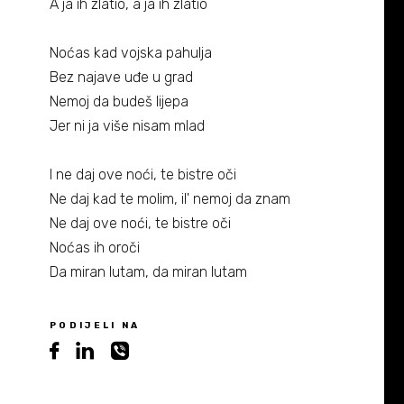
A ja ih zlatio, a ja ih zlatio
Noćas kad vojska pahulja
Bez najave uđe u grad
Nemoj da budeš lijepa
Jer ni ja više nisam mlad
I ne daj ove noći, te bistre oči
Ne daj kad te molim, il' nemoj da znam
Ne daj ove noći, te bistre oči
Noćas ih oroči
Da miran lutam, da miran lutam
PODIJELI NA