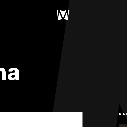
ma
NA