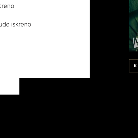
atreno
bude iskreno
K