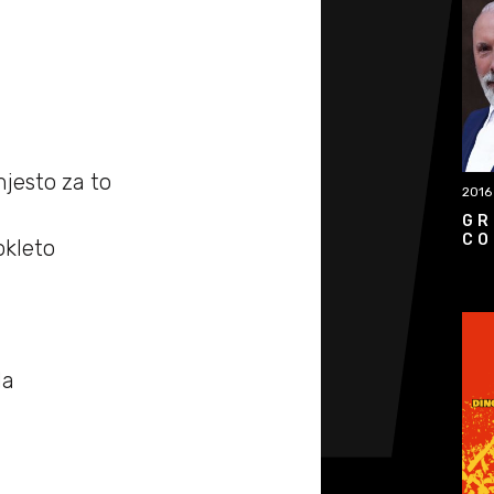
mjesto za to
2016
GR
CO
okleto
la