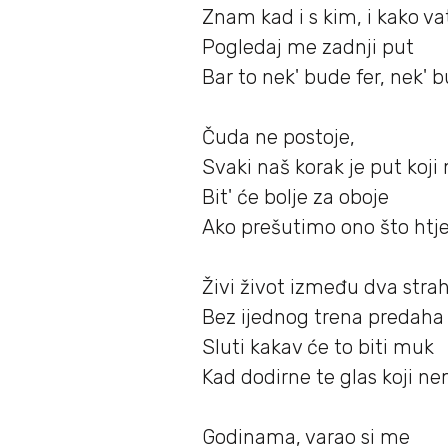
Znam kad i s kim, i kako v
Pogledaj me zadnji put
Bar to nek' bude fer, nek' 
Čuda ne postoje,
Svaki naš korak je put koj
Bit' će bolje za oboje
Ako prešutimo ono što htje
Živi život između dva stra
Bez ijednog trena predaha
Sluti kakav će to biti muk
Kad dodirne te glas koji n
Godinama, varao si me