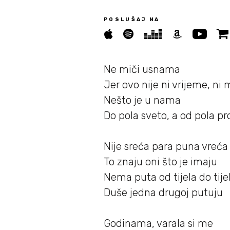
POSLUŠAJ NA
Novosti
05/
Biografija
Ne miči usnama
06/
Jer ovo nije ni vrijeme, ni 
Nešto je u nama
Partneri
07/
Do pola sveto,
a od pola pr
Kontakt
Nije sreća para puna vreća
08/
To znaju oni što je imaju
Nema puta od tijela do tije
Duše jedna drugoj putuju
Godinama, varala si me