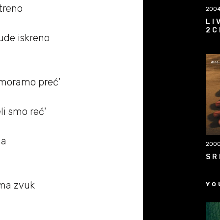
atreno
200
LI
2C
bude iskreno
i moramo preć'
li smo reć'
ha
200
SR
ema zvuk
YO