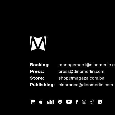
Booking:
management@dinomerlin.
Press:
press@dinomerlin.com
Store:
shop@magaza.com.ba
Publishing:
clearance@dinomerlin.com