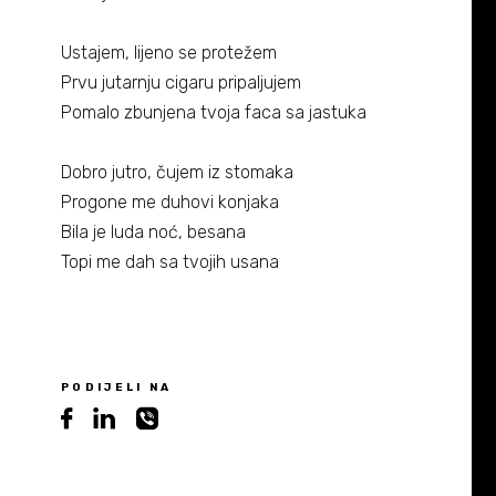
Biografija
06/
Ustajem, lijeno se protežem
Partneri
07/
Prvu jutarnju cigaru pripaljujem
Pomalo zbunjena tvoja faca sa jastuka
Kontakt
08/
Dobro jutro, čujem iz stomaka
Progone me duhovi konjaka
Bila je luda noć, besana
Topi me dah sa tvojih usana
PODIJELI NA