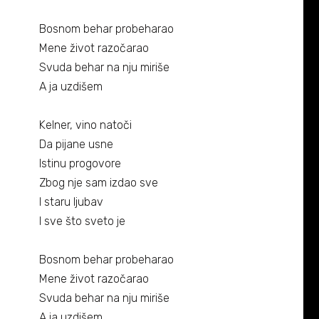
Bosnom behar probeharao
Mene život razočarao
Svuda behar na nju miriše
A ja uzdišem
Kelner, vino natoči
Da pijane usne
Istinu progovore
Zbog nje sam izdao sve
I staru ljubav
I sve što sveto je
Bosnom behar probeharao
Mene život razočarao
Svuda behar na nju miriše
A ja uzdišem