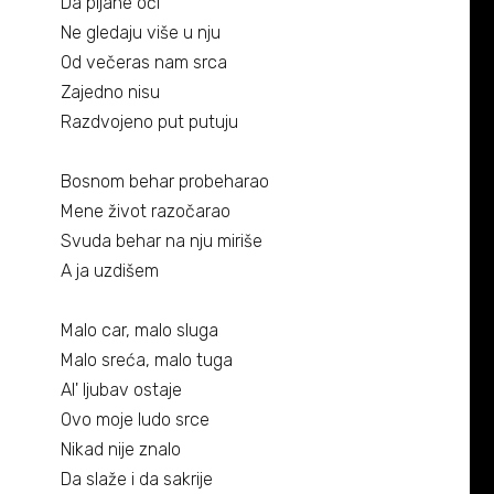
Biografija
Da pijane oči
06/
Ne gledaju više u nju
Partneri
Od večeras nam srca
07/
Zajedno nisu
Kontakt
Razdvojeno put putuju
08/
Bosnom behar probeharao
Mene život razočarao
Svuda behar na nju miriše
A ja uzdišem
Malo car, malo sluga
Malo sreća, malo tuga
Al' ljubav ostaje
Ovo moje ludo srce
Nikad nije znalo
Da slaže i da sakrije