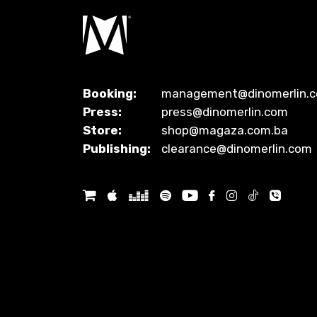
Booking:
management@dinomerlin.
Press:
press@dinomerlin.com
Store:
shop@magaza.com.ba
Publishing:
clearance@dinomerlin.com