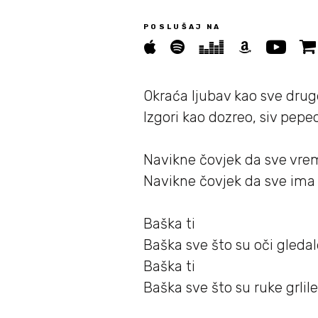
POSLUŠAJ NA
Novosti
05/
Biografija
Okraća ljubav kao sve druge
06/
Izgori kao dozreo, siv pepeo
Partneri
07/
Navikne čovjek da sve vre
Navikne čovjek da sve ima 
Kontakt
08/
Baška ti
Baška sve š
to su oči gledal
Baška ti
Baška sve š
to su ruke grlil