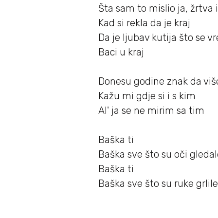
Šta sam to mislio ja, žrtva i
Kad si rekla da je kraj
Da je ljubav kutija što se
Baci u kraj
Donesu godine znak da više
Kažu mi gdje si i s kim
Al' ja se ne mirim sa tim
Baška ti
Baška sve š
to su oči gledal
Baška ti
Baška sve š
to su ruke grlil