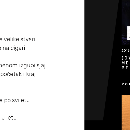
 velike stvari
 na cigari
2016
(D
ME
menom izgubi sjaj
BE
početak i kraj
YO
e po svijetu
e u letu