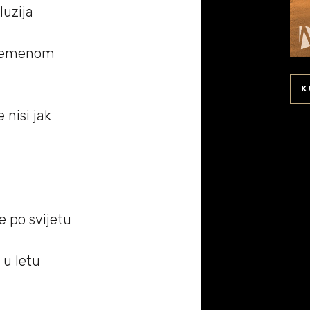
luzija
 vremenom
K
 nisi jak
e po svijetu
e u letu